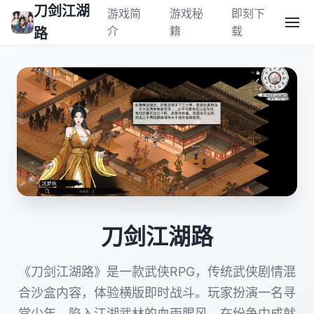
刀剑江湖
游戏简
游戏秘
即刻下
介
籍
载
路
刀剑江湖路
《刀剑江湖路》是一款武侠RPG，传统武侠剧情混
合沙盒内容，体验横版即时战斗。玩家扮演一名寻
常少年，陷入江湖武林的血雨腥风，在纷争中成就