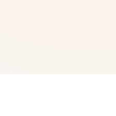
🎙️ galGame介绍
蛇之交响曲是在一个被性病毒吞噬的世界里，一个年轻人发
现自己迷失在远离家乡的大城市里，并拥有一件神秘的遗